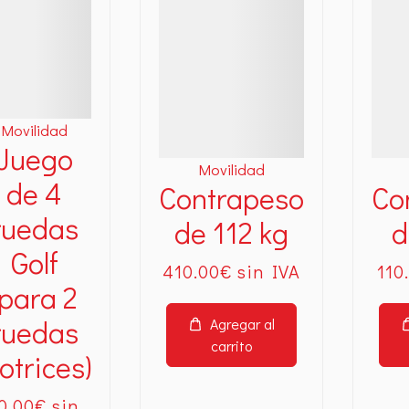
Movilidad
Juego
Movilidad
de 4
Contrapeso
Co
ruedas
de 112 kg
d
Golf
410
.00
€
110
(para 2
ruedas
Agregar al
carrito
otrices)
0
.00
€