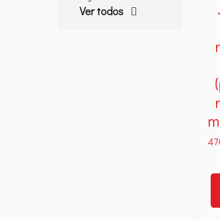
Ver todos
m
47