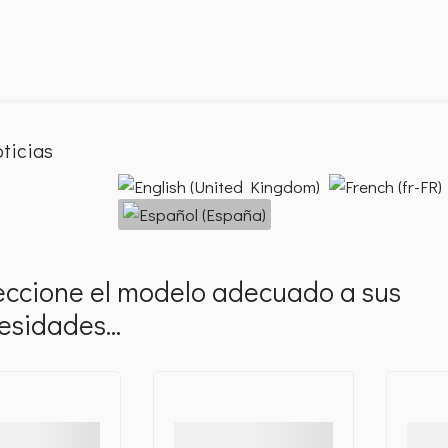
ticias
Seleccione su idioma
eccione el modelo adecuado a sus
esidades...
alles
Detalles
Detal