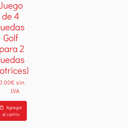
Juego
de 4
ruedas
Golf
(para 2
ruedas
otrices)
0
.00
€
Agregar
al carrito