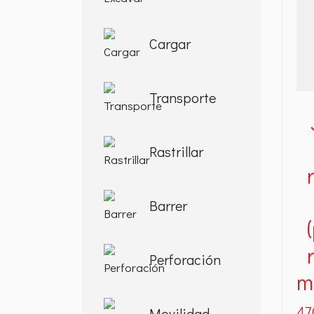
Cargar
Transporte
Rastrillar
Barrer
Perforación
m
47
Movilidad