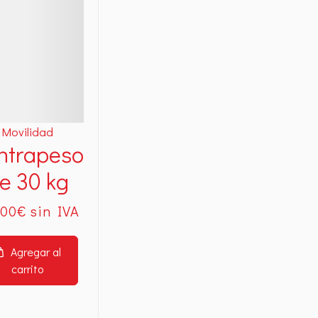
Movilidad
ntrapeso
e 30 kg
.00
€
Agregar al
carrito