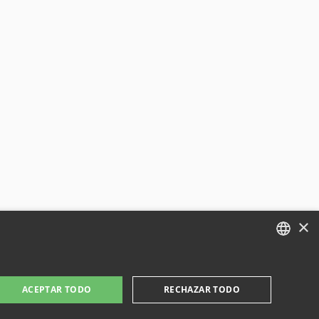
×
ENGLISH
ACEPTAR TODO
RECHAZAR TODO
FRENCH
GERMAN