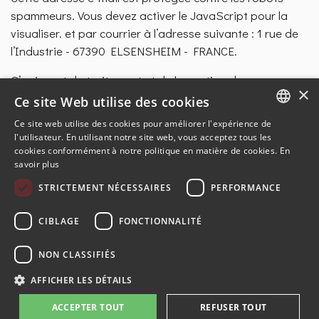
spammeurs. Vous devez activer le JavaScript pour la
visualiser.
et par courrier à l’adresse suivante : 1 rue de
l’Industrie - 67390 ELSENSHEIM - FRANCE.
S’agissant du traitement et de la gestion de vos
×
données personnelles, vous bénéficiez également du
Ce site Web utilise des cookies
droit de former un recours auprès de la CNIL via son site
Ce site web utilise des cookies pour améliorer l'expérience de
web ou encore par courrier à l’adresse suivante : CNIL -
ENGLISH
l'utilisateur. En utilisant notre site web, vous acceptez tous les
3 Place de Fontenoy - TSA 80715 - 75334 PARIS CEDEX
cookies conformément à notre politique en matière de cookies.
En
FRENCH
savoir plus
07.
GERMAN
STRICTEMENT NÉCESSAIRES
PERFORMANCE
SPANISH
CIBLAGE
FONCTIONNALITÉ
NON CLASSIFIÉS
© 2024-2026 AMR-JMEKA. Tous droits réservés. Site réalisé par
AFFICHER LES DÉTAILS
l'agence web E-NOVEA
ACCEPTER TOUT
REFUSER TOUT
Informations légales
Conditions générales de vente