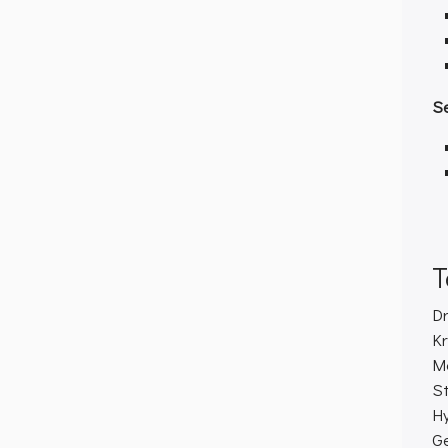
S
T
D
Kr
M
St
Hy
G