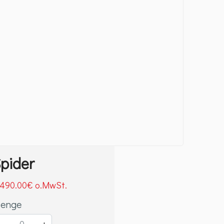
pider
,490
.00
€
enge
-
+