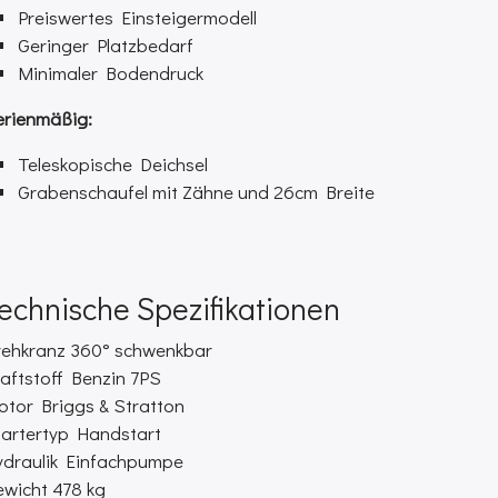
Preiswertes Einsteigermodell
Geringer Platzbedarf
Minimaler Bodendruck
erienmäßig:
Teleskopische Deichsel
Grabenschaufel mit Zähne und 26cm Breite
echnische Spezifikationen
rehkranz
360° schwenkbar
aftstoff
Benzin 7PS
otor
Briggs & Stratton
artertyp
Handstart
draulik
Einfachpumpe
ewicht
478 kg