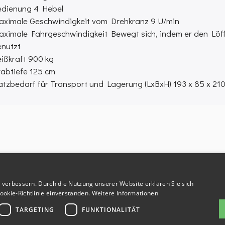
edienung
4 Hebel
aximale Geschwindigkeit vom Drehkranz
9 U/min
aximale Fahrgeschwindigkeit
Bewegt sich, indem er den Löff
enutzt
ißkraft
900 kg
rabtiefe
125 cm
atzbedarf für Transport und Lagerung (LxBxH)
193 x 85 x 21
 verbessern. Durch die Nutzung unserer Website erklären Sie sich
okie-Richtlinie einverstanden.
Weitere Informationen
TARGETING
FUNKTIONALITÄT