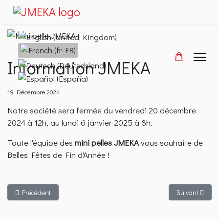
Sélectionnez votre langue
Information JMEKA
19 Décembre 2024
Notre société sera fermée du vendredi 20 décembre
2024 à 12h, au lundi 6 janvier 2025 à 8h.
Toute l'équipe des
mini pelles JMEKA
vous souhaite de
Belles Fêtes de Fin d'Année️ !
Article précédent : OFFRE SPÉCIALE DE FIN D’ANNÉE !
Article suivant
Précédent
Suivant