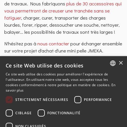
de travaux. Nous fabriquons
plus de 30 accessoires qui
vous permettront de creuser une tranchée sans se
fatiguer
, charger, curer, transporter des charges
lourdes, forer, ripper, dessoucher une souche, nettoyer,
balayer... les possibilités de travaux sont très larges !
N'hésitez pas à
nous contacter
pour échanger ensemble
sur votre projet d'achat d'une mini pelle JMEKA.
contact@jmeka.fr
×
03.88.58.69.69
Ce site Web utilise des cookies
Ce site web utilise des cookies pour améliorer l'expérience de
ENGLISH
l'utilisateur. En utilisant notre site web, vous acceptez tous les
cookies conformément à notre politique en matière de cookies.
En
Article précédent : Information JMEKA
Article suivan
Précédent
Suivant
FRENCH
savoir plus
GERMAN
STRICTEMENT NÉCESSAIRES
PERFORMANCE
SPANISH
CIBLAGE
FONCTIONNALITÉ
NON CLASSIFIÉS