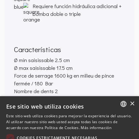
Requiere función hidráulica adicional +
bomba doble o triple
Características
Ø min saisissable
2.5 cm
Ø max saisissable
17.5 cm
Force de serrage
1600 kg en milieu de pince
fermée / 180 Bar
Nombre de dents
2
Dimensions pince fermée
Longueur : 690 mm -
×
Ese sitio web utiliza cookies
Largeur : 460 mm
Dimensions pince ouverte
Longueur : 690 mm –
Este sitio web utiliza cookies para mejorar la experiencia del usuario.
ENGLISH
Largeur : 500 mm
Al utilizar nuestro sitio web usted acepta todas las cookies de
acuerdo con nuestra Política de Cookies.
Más información
Poids
37 kg
FRENCH
COOKIES ESTRICTAMENTE NECESARIAS